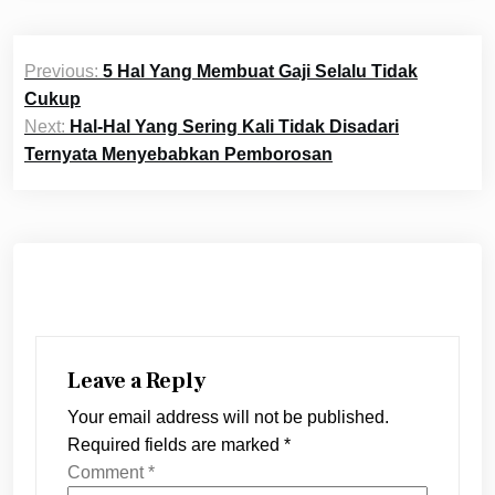
Post
Previous:
5 Hal Yang Membuat Gaji Selalu Tidak
navigation
Cukup
Next:
Hal-Hal Yang Sering Kali Tidak Disadari
Ternyata Menyebabkan Pemborosan
Leave a Reply
Your email address will not be published.
Required fields are marked
*
Comment
*