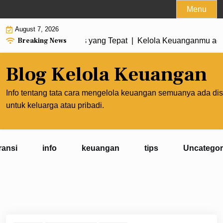
Skip
Menu
to
August 7, 2026
content
Breaking News
n Membuat Prioritas yang Tepat |
Kelola Keuanganmu agar P
Blog Kelola Keuangan
Info tentang tata cara mengelola keuangan semuanya ada dis
untuk keluarga atau pribadi.
ransi
info
keuangan
tips
Uncategor