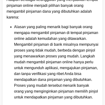
pinjaman online menjadi pilihan banyak orang
mengambil pinjaman dana yang dibutuhkan adalah
karena:
Alasan yang paling menarik bagi banyak orang
mengapa mengambil pinjaman di tempat pinjaman
online adalah kemudahan yang ditawarkan.
Mengambil pinjaman di bank misalnya mempunyai
proses yang tidak mudah, berbeda dengan pinjol
yang menawarkan proses yang mudah. Langkah
mudah mengambil pinjaman online hanya perlu
untuk mengunduh aplikasi, mengajukan pinjaman,
dan tanpa verifikasi yang ribet Anda bisa
mendapatkan dana pinjaman yang dibutuhkan.
Proses yang mudah tersebut menarik banyak
orang yang menginginkan pinjaman memilih pinjol
untuk mendapatkan pinjaman yang dibutuhkan.