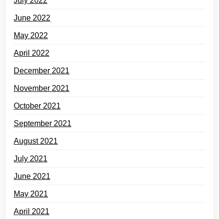
July 2022
June 2022
May 2022
April 2022
December 2021
November 2021
October 2021
September 2021
August 2021
July 2021
June 2021
May 2021
April 2021