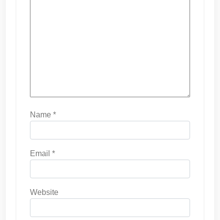
Name
*
Email
*
Website