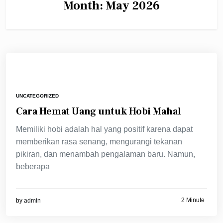
Month:
May 2026
UNCATEGORIZED
Cara Hemat Uang untuk Hobi Mahal
Memiliki hobi adalah hal yang positif karena dapat
memberikan rasa senang, mengurangi tekanan
pikiran, dan menambah pengalaman baru. Namun,
beberapa
2 Minute
by
admin