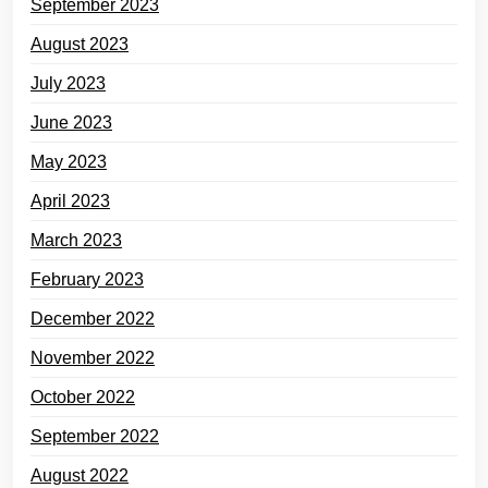
September 2023
August 2023
July 2023
June 2023
May 2023
April 2023
March 2023
February 2023
December 2022
November 2022
October 2022
September 2022
August 2022