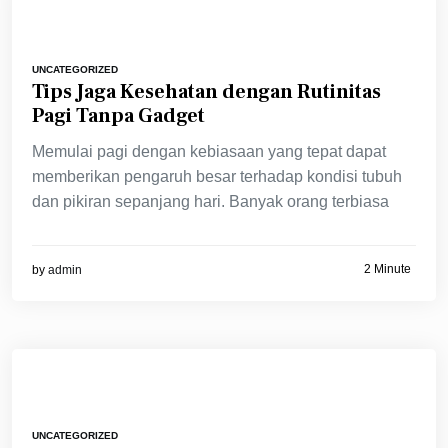
UNCATEGORIZED
Tips Jaga Kesehatan dengan Rutinitas
Pagi Tanpa Gadget
Memulai pagi dengan kebiasaan yang tepat dapat
memberikan pengaruh besar terhadap kondisi tubuh
dan pikiran sepanjang hari. Banyak orang terbiasa
2 Minute
by
admin
UNCATEGORIZED