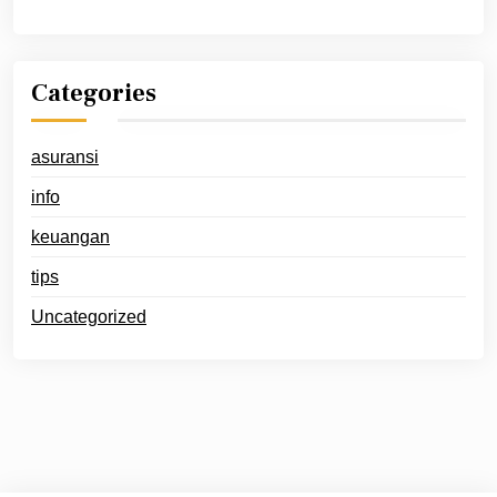
Categories
asuransi
info
keuangan
tips
Uncategorized