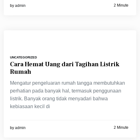
2 Minute
by
admin
UNCATEGORIZED
Cara Hemat Uang dari Tagihan Listrik
Rumah
Mengatur pengeluaran rumah tangga membutuhkan
perhatian pada banyak hal, termasuk penggunaan
listrik. Banyak orang tidak menyadari bahwa
kebiasaan kecil di
2 Minute
by
admin