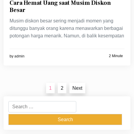
Cara Hemat Uang saat Musim Diskon
Besar
Musim diskon besar sering menjadi momen yang
ditunggu banyak orang karena menawarkan berbagai
potongan harga menarik. Namun, di balik kesempatan
2 Minute
by
admin
Posts
1
2
Next
navigation
Search
for: