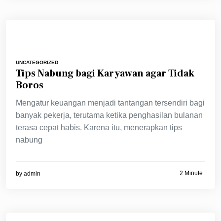
UNCATEGORIZED
Tips Nabung bagi Karyawan agar Tidak
Boros
Mengatur keuangan menjadi tantangan tersendiri bagi
banyak pekerja, terutama ketika penghasilan bulanan
terasa cepat habis. Karena itu, menerapkan tips
nabung
2 Minute
by
admin