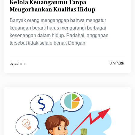
Kelola Keuanganmu Tanpa
Mengorbankan Kualitas Hidup
Banyak orang menganggap bahwa mengatur
keuangan berarti harus mengurangi berbagai
kesenangan dalam hidup. Padahal, anggapan
tersebut tidak selalu benar. Dengan
3 Minute
by
admin