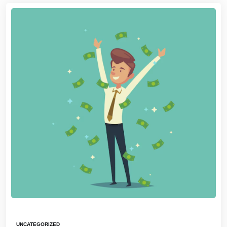
UNCATEGORIZED