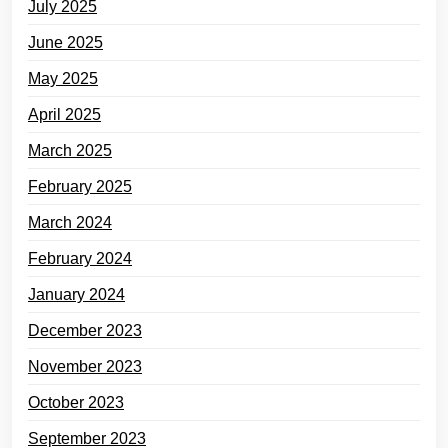
July 2025
June 2025
May 2025
April 2025
March 2025
February 2025
March 2024
February 2024
January 2024
December 2023
November 2023
October 2023
September 2023