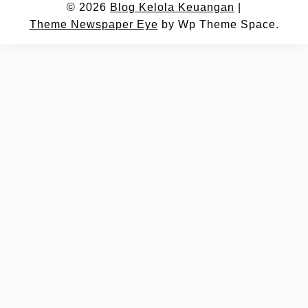
© 2026
Blog Kelola Keuangan
|
Theme Newspaper Eye
by Wp Theme Space.