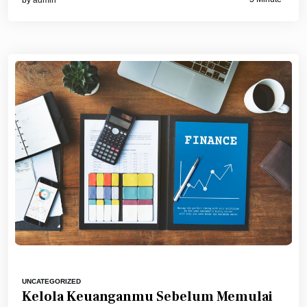
by
admin
UNCATEGORIZED
Kelola Keuanganmu Sebelum Memulai