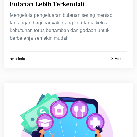
Bulanan Lebih Terkendali
Mengelola pengeluaran bulanan sering menjadi
tantangan bagi banyak orang, terutama ketika
kebutuhan terus bertambah dan godaan untuk
berbelanja semakin mudah
3 Minute
by
admin