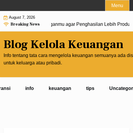
Skip
Menu
to
August 7, 2026
content
Breaking News
Kelola Keuanganmu agar Penghasilan Lebih Produktif |
Kelo
Blog Kelola Keuangan
Info tentang tata cara mengelola keuangan semuanya ada dis
untuk keluarga atau pribadi.
ransi
info
keuangan
tips
Uncategor