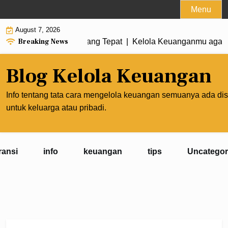
Skip
Menu
to
August 7, 2026
content
Breaking News
embuat Prioritas yang Tepat |
Kelola Keuanganmu agar Pengh
Blog Kelola Keuangan
Info tentang tata cara mengelola keuangan semuanya ada dis
untuk keluarga atau pribadi.
ransi
info
keuangan
tips
Uncategor