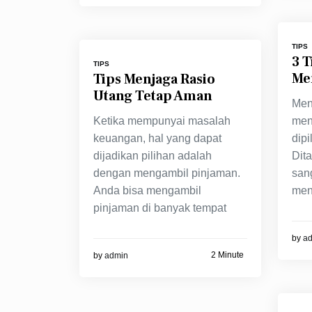
TIPS
3 
TIPS
Me
Tips Menjaga Rasio
Utang Tetap Aman
Men
Ketika mempunyai masalah
men
keuangan, hal yang dapat
dip
dijadikan pilihan adalah
Dit
dengan mengambil pinjaman.
san
Anda bisa mengambil
men
pinjaman di banyak tempat
by
a
2 Minute
by
admin