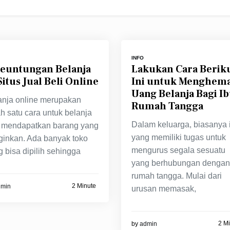
INFO
Keuntungan Belanja
Lakukan Cara Berik
Situs Jual Beli Online
Ini untuk Menghem
Uang Belanja Bagi I
anja online merupakan
Rumah Tangga
h satu cara untuk belanja
Dalam keluarga, biasanya 
 mendapatkan barang yang
yang memiliki tugas untuk
nginkan. Ada banyak toko
mengurus segala sesuatu
 bisa dipilih sehingga
yang berhubungan dengan
rumah tangga. Mulai dari
2 Minute
dmin
urusan memasak,
2 M
by
admin