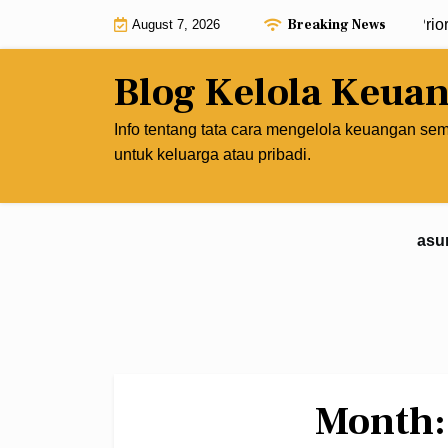
Skip
Breaking News
Kelola Keuanganmu dengan Membuat Prioritas
August 7, 2026
to
content
Blog Kelola Keua
Info tentang tata cara mengelola keuangan se
untuk keluarga atau pribadi.
asu
Month