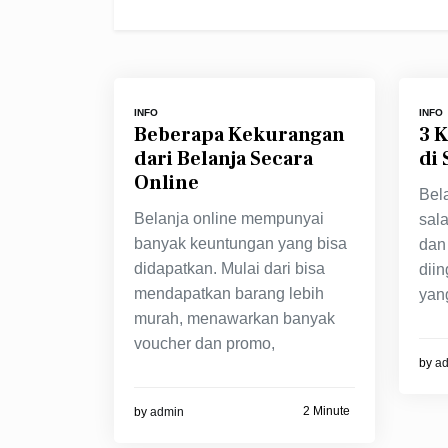
INFO
INFO
Beberapa Kekurangan
3 
dari Belanja Secara
di 
Online
Bel
Belanja online mempunyai
sala
banyak keuntungan yang bisa
dan
didapatkan. Mulai dari bisa
dii
mendapatkan barang lebih
yang
murah, menawarkan banyak
voucher dan promo,
by
a
2 Minute
by
admin