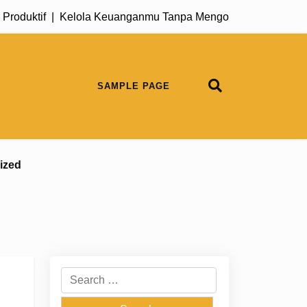
duktif |
Kelola Keuanganmu Tanpa Mengorbankan Kualitas H
SAMPLE PAGE
ized
Search
for: