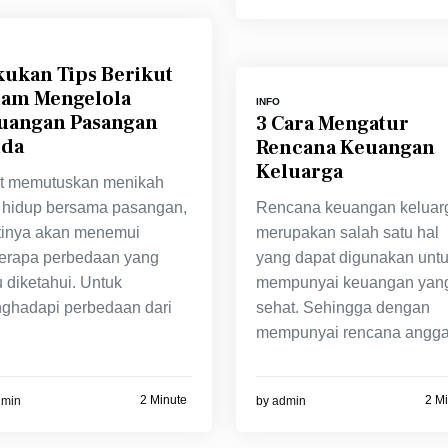
kukan Tips Berikut
lam Mengelola
INFO
uangan Pasangan
3 Cara Mengatur
da
Rencana Keuangan
Keluarga
t memutuskan menikah
 hidup bersama pasangan,
Rencana keuangan keluar
tinya akan menemui
merupakan salah satu hal
erapa perbedaan yang
yang dapat digunakan unt
 diketahui. Untuk
mempunyai keuangan yan
ghadapi perbedaan dari
sehat. Sehingga dengan
i
mempunyai rencana angga
2 Minute
2 M
dmin
by
admin