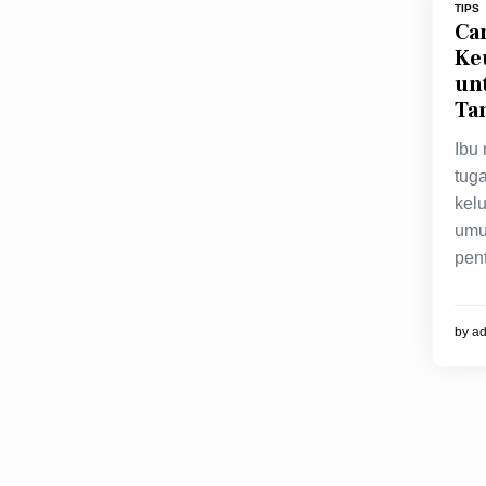
TIPS
Ca
Ke
un
Ta
Ibu
tug
kel
umu
pent
by
a