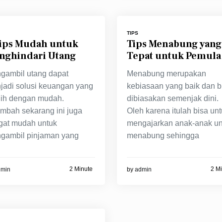
TIPS
Tips Mudah untuk
Tips Menabung yang
nghindari Utang
Tepat untuk Pemula
gambil utang dapat
Menabung merupakan
jadi solusi keuangan yang
kebiasaan yang baik dan b
ilih dengan mudah.
dibiasakan semenjak dini.
ambah sekarang ini juga
Oleh karena itulah bisa un
gat mudah untuk
mengajarkan anak-anak un
gambil pinjaman yang
menabung sehingga
2 Minute
2 M
dmin
by
admin