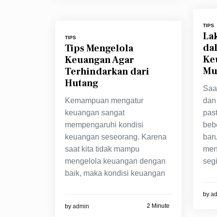
TIPS
La
TIPS
da
Tips Mengelola
Ke
Keuangan Agar
Mu
Terhindarkan dari
Hutang
Saa
Kemampuan mengatur
dan
keuangan sangat
pas
mempengaruhi kondisi
beb
keuangan seseorang. Karena
baru
saat kita tidak mampu
men
mengelola keuangan dengan
seg
baik, maka kondisi keuangan
by
a
2 Minute
by
admin