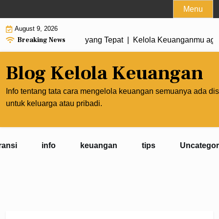
Skip
Menu
to
August 9, 2026
content
Breaking News
 Membuat Prioritas yang Tepat |
Kelola Keuanganmu agar Pen
Blog Kelola Keuangan
Info tentang tata cara mengelola keuangan semuanya ada dis
untuk keluarga atau pribadi.
ransi
info
keuangan
tips
Uncategor