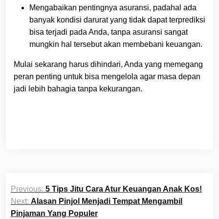
Mengabaikan pentingnya asuransi, padahal ada
banyak kondisi darurat yang tidak dapat terprediksi
bisa terjadi pada Anda, tanpa asuransi sangat
mungkin hal tersebut akan membebani keuangan.
Mulai sekarang harus dihindari, Anda yang memegang
peran penting untuk bisa mengelola agar masa depan
jadi lebih bahagia tanpa kekurangan.
Post
Previous:
5 Tips Jitu Cara Atur Keuangan Anak Kos!
navigation
Next:
Alasan Pinjol Menjadi Tempat Mengambil
Pinjaman Yang Populer