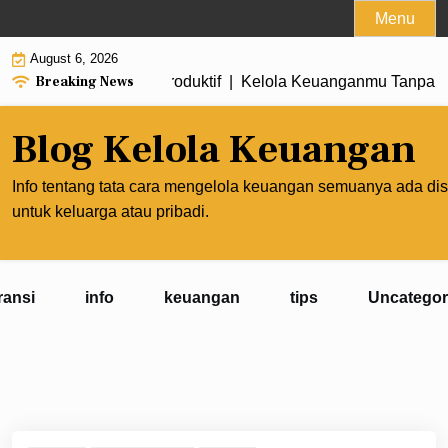
Skip
Menu
to
August 6, 2026
content
Breaking News
enghasilan Lebih Produktif |
Kelola Keuanganmu Tanpa Meng
Blog Kelola Keuangan
Info tentang tata cara mengelola keuangan semuanya ada dis
untuk keluarga atau pribadi.
ransi
info
keuangan
tips
Uncategor