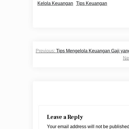
Kelola Keuangan
Tips Keuangan
Post
Previous:
Tips Mengelola Keuangan Gaji yan
navigation
Ne
Leave a Reply
Your email address will not be published