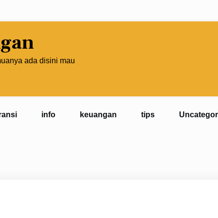
ngan
muanya ada disini mau
ransi
info
keuangan
tips
Uncategor