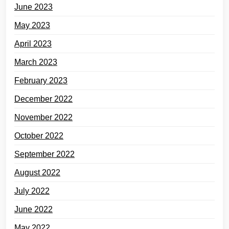
June 2023
May 2023
April 2023
March 2023
February 2023
December 2022
November 2022
October 2022
September 2022
August 2022
July 2022
June 2022
May 2022