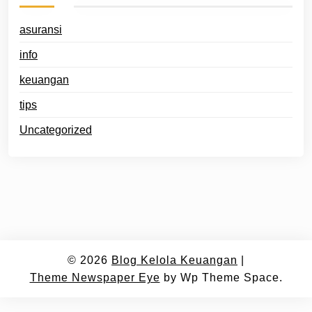
asuransi
info
keuangan
tips
Uncategorized
© 2026
Blog Kelola Keuangan
|
Theme Newspaper Eye
by Wp Theme Space.