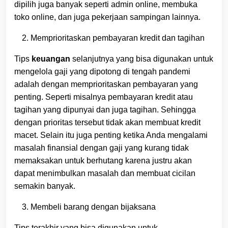
dipilih juga banyak seperti admin online, membuka
toko online, dan juga pekerjaan sampingan lainnya.
Memprioritaskan pembayaran kredit dan tagihan
Tips
keuangan
selanjutnya yang bisa digunakan untuk
mengelola gaji yang dipotong di tengah pandemi
adalah dengan memprioritaskan pembayaran yang
penting. Seperti misalnya pembayaran kredit atau
tagihan yang dipunyai dan juga tagihan. Sehingga
dengan prioritas tersebut tidak akan membuat kredit
macet. Selain itu juga penting ketika Anda mengalami
masalah finansial dengan gaji yang kurang tidak
memaksakan untuk berhutang karena justru akan
dapat menimbulkan masalah dan membuat cicilan
semakin banyak.
Membeli barang dengan bijaksana
Tips terakhir yang bisa digunakan untuk