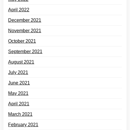
April 2022
December 2021
November 2021
October 2021
September 2021
August 2021
July 2021
June 2021
May 2021
April 2021
March 2021
February 2021