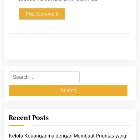
Search
for:
Recent Posts
Kelola Keuanganmu dengan Membuat Prioritas yang