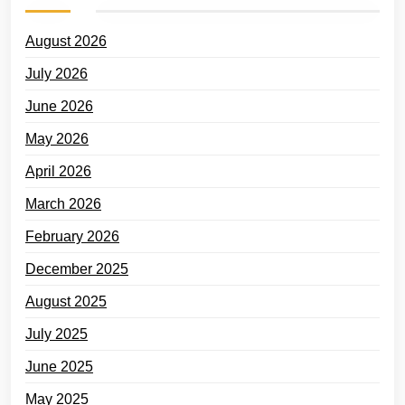
August 2026
July 2026
June 2026
May 2026
April 2026
March 2026
February 2026
December 2025
August 2025
July 2025
June 2025
May 2025