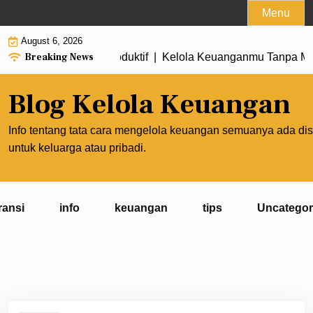
Skip
Menu
to
August 6, 2026
content
Breaking News
nghasilan Lebih Produktif |
Kelola Keuanganmu Tanpa Mengo
Blog Kelola Keuangan
Info tentang tata cara mengelola keuangan semuanya ada dis
untuk keluarga atau pribadi.
ransi
info
keuangan
tips
Uncategor