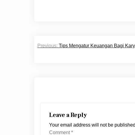
Post
Previous:
Tips Mengatur Keuangan Bagi Kar
navigation
Leave a Reply
Your email address will not be published
Comment
*