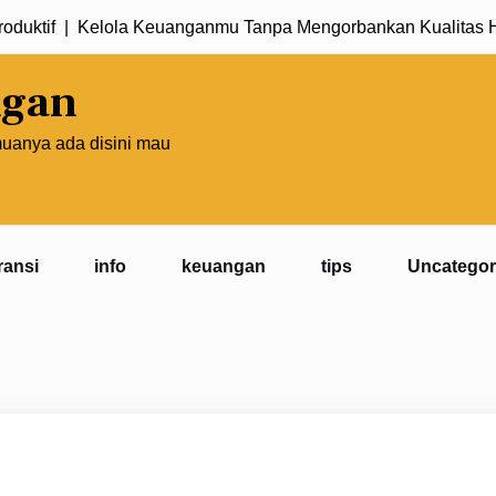
tif |
Kelola Keuanganmu Tanpa Mengorbankan Kualitas Hidu
ngan
muanya ada disini mau
ransi
info
keuangan
tips
Uncategor