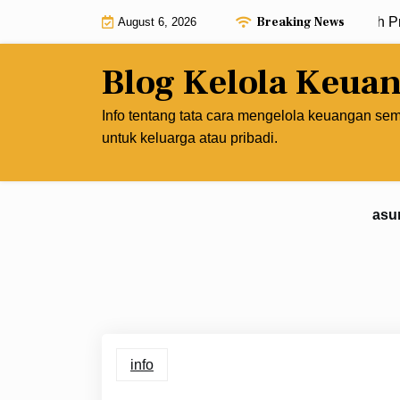
Skip
Breaking News
Kelola Keuanganmu agar Penghasilan Lebih Produk
August 6, 2026
to
content
Blog Kelola Keua
Info tentang tata cara mengelola keuangan se
untuk keluarga atau pribadi.
asu
info