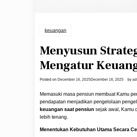
keuangan
Menyusun Strateg
Mengatur Keuang
Posted on
December 16, 2025
December 16, 2025
by
ad
Memasuki masa pensiun membuat Kamu perlu l
pendapatan menjadikan pengelolaan pengel
keuangan saat pensiun
sejak awal, Kamu d
lebih tenang.
Menentukan Kebutuhan Utama Secara Ce