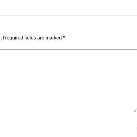
.
Required fields are marked
*