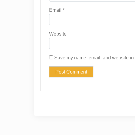
Email
*
Website
Save my name, email, and website in t