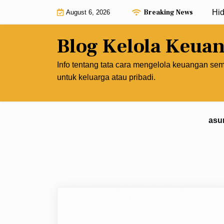
Skip
Breaking News
Kelola Keuanganmu Tanpa Mengorbankan Kualitas Hidup |
August 6, 2026
to
content
Blog Kelola Keua
Info tentang tata cara mengelola keuangan se
untuk keluarga atau pribadi.
asu