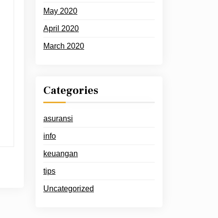
May 2020
April 2020
March 2020
Categories
asuransi
info
keuangan
tips
Uncategorized