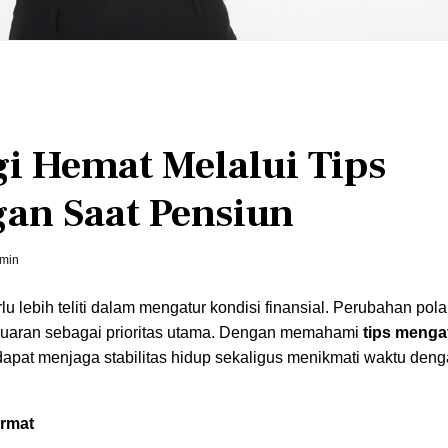
i Hemat Melalui Tips
an Saat Pensiun
min
ebih teliti dalam mengatur kondisi finansial. Perubahan pola
uaran sebagai prioritas utama. Dengan memahami
tips menga
apat menjaga stabilitas hidup sekaligus menikmati waktu den
rmat