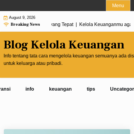
Skip
Menu
to
August 9, 2026
content
Breaking News
Membuat Prioritas yang Tepat |
Kelola Keuanganmu agar Peng
Blog Kelola Keuangan
Info tentang tata cara mengelola keuangan semuanya ada dis
untuk keluarga atau pribadi.
ransi
info
keuangan
tips
Uncategor