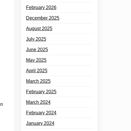
February 2026
December 2025
August 2025
g
July 2025
June 2025
May 2025
April 2025
March 2025
February 2025
March 2024
an
February 2024
January 2024