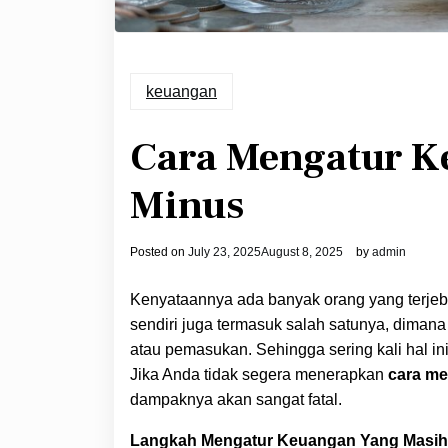
keuangan
Cara Mengatur K
Minus
Posted on
July 23, 2025
August 8, 2025
by
admin
Kenyataannya ada banyak orang yang terjeba
sendiri juga termasuk salah satunya, dimana
atau pemasukan. Sehingga sering kali hal in
Jika Anda tidak segera menerapkan
cara m
dampaknya akan sangat fatal.
Langkah Mengatur Keuangan Yang Masih 