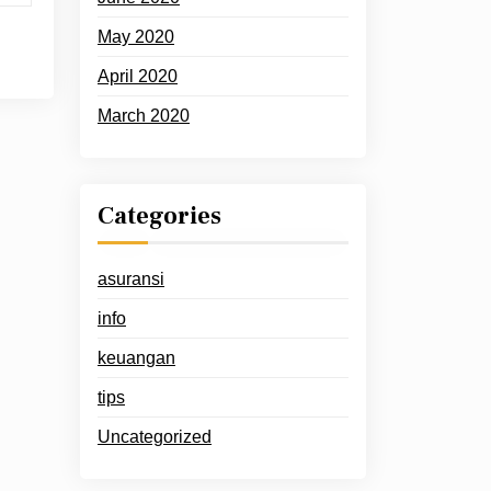
May 2020
April 2020
March 2020
Categories
asuransi
info
keuangan
tips
Uncategorized