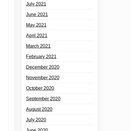
July 2021
June 2021
May 2021
April 2021
March 2021
February 2021
December 2020
November 2020
October 2020
September 2020
August 2020
July 2020
June 2020