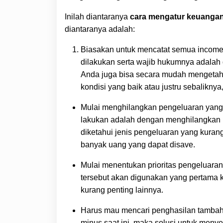
Inilah diantaranya
cara mengatur keuanga
diantaranya adalah:
Biasakan untuk mencatat semua income
dilakukan serta wajib hukumnya adalah
Anda juga bisa secara mudah mengetahu
kondisi yang baik atau justru sebaliknya
Mulai menghilangkan pengeluaran yang s
lakukan adalah dengan menghilangkan p
diketahui jenis pengeluaran yang kurang
banyak uang yang dapat disave.
Mulai menentukan prioritas pengeluaran
tersebut akan digunakan yang pertama k
kurang penting lainnya.
Harus mau mencari penghasilan tambah
minus saat ini, maka solusi untuk men