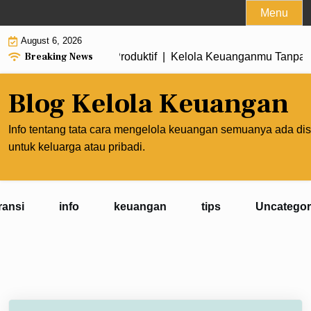
Skip
Menu
to
August 6, 2026
content
Breaking News
enghasilan Lebih Produktif |
Kelola Keuanganmu Tanpa Meng
Blog Kelola Keuangan
Info tentang tata cara mengelola keuangan semuanya ada dis
untuk keluarga atau pribadi.
ransi
info
keuangan
tips
Uncategor