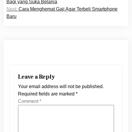
navigation
Bagi yang Suka Belanja
Next:
Cara Menghemat Gaji Agar Terbeli Smartphone
Baru
Leave a Reply
Your email address will not be published.
Required fields are marked
*
Comment
*