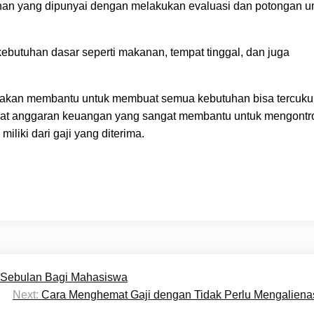
uhan yang dipunyai dengan melakukan evaluasi dan potongan u
butuhan dasar seperti makanan, tempat tinggal, dan juga
.
n akan membantu untuk membuat semua kebutuhan bisa tercuku
uat anggaran keuangan yang sangat membantu untuk mengontr
liki dari gaji yang diterima.
Sebulan Bagi Mahasiswa
Next:
Cara Menghemat Gaji dengan Tidak Perlu Mengalienas