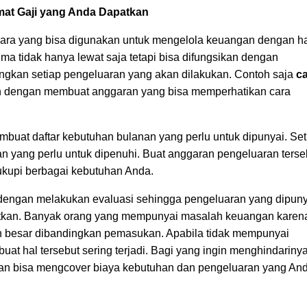
at Gaji yang Anda Dapatkan
ara yang bisa digunakan untuk mengelola keuangan dengan ha
ima tidak hanya lewat saja tetapi bisa difungsikan dengan
gkan setiap pengeluaran yang akan dilakukan. Contoh saja
c
ah dengan membuat anggaran yang bisa memperhatikan cara
buat daftar kebutuhan bulanan yang perlu untuk dipunyai. Set
 yang perlu untuk dipenuhi. Buat anggaran pengeluaran terse
ukupi berbagai kebutuhan Anda.
h dengan melakukan evaluasi sehingga pengeluaran yang dipuny
patkan. Banyak orang yang mempunyai masalah keuangan karen
h besar dibandingkan pemasukan. Apabila tidak mempunyai
at hal tersebut sering terjadi. Bagi yang ingin menghindariny
n bisa mengcover biaya kebutuhan dan pengeluaran yang An