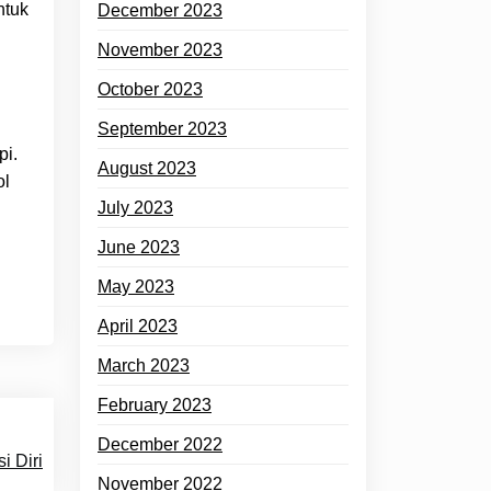
ntuk
December 2023
November 2023
October 2023
September 2023
pi.
August 2023
ol
July 2023
June 2023
May 2023
April 2023
March 2023
February 2023
December 2022
i Diri
November 2022