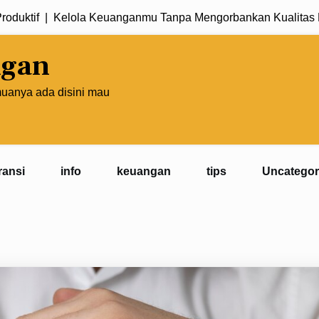
if |
Kelola Keuanganmu Tanpa Mengorbankan Kualitas Hidu
ngan
muanya ada disini mau
ransi
info
keuangan
tips
Uncategor