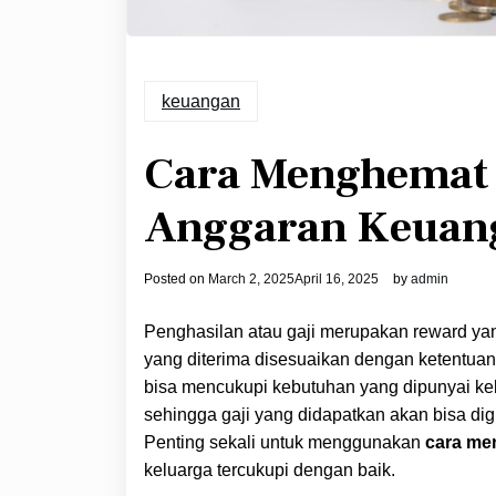
keuangan
Cara Menghemat 
Anggaran Keuang
Posted on
March 2, 2025
April 16, 2025
by
admin
Penghasilan atau gaji merupakan reward yang
yang diterima disesuaikan dengan ketentuan
bisa mencukupi kebutuhan yang dipunyai k
sehingga gaji yang didapatkan akan bisa di
Penting sekali untuk menggunakan
cara me
keluarga tercukupi dengan baik.