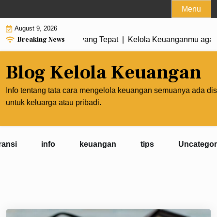
Skip
Menu
to
August 9, 2026
content
Breaking News
Membuat Prioritas yang Tepat |
Kelola Keuanganmu agar Peng
Blog Kelola Keuangan
Info tentang tata cara mengelola keuangan semuanya ada dis
untuk keluarga atau pribadi.
ransi
info
keuangan
tips
Uncategor