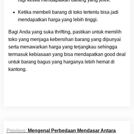
Ketika membeli barang di toko tertentu bisa jadi
mendapatkan harga yang lebih tinggi.
Bagi Anda yang suka thrifting, pastikan untuk memilih
toko yang menjaga kebersihan barang yang dipunyai
serta menawarkan harga yang terjangkau sehingga
termasuk kebiasaan yang bisa mendapatkan good deal
untuk barang bagus yang harganya lebih hemat di
kantong.
Post
Previous:
Mengenal Perbedaan Mendasar Antara