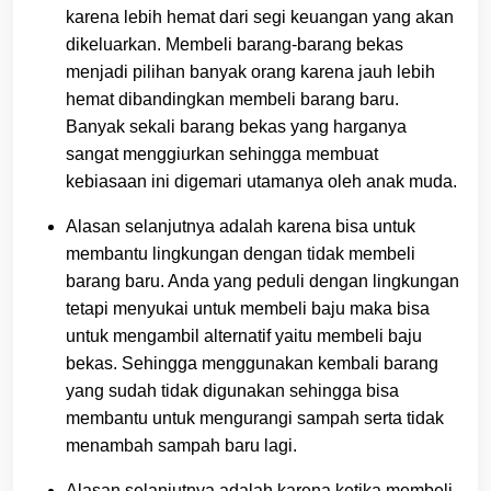
karena lebih hemat dari segi keuangan yang akan
dikeluarkan. Membeli barang-barang bekas
menjadi pilihan banyak orang karena jauh lebih
hemat dibandingkan membeli barang baru.
Banyak sekali barang bekas yang harganya
sangat menggiurkan sehingga membuat
kebiasaan ini digemari utamanya oleh anak muda.
Alasan selanjutnya adalah karena bisa untuk
membantu lingkungan dengan tidak membeli
barang baru. Anda yang peduli dengan lingkungan
tetapi menyukai untuk membeli baju maka bisa
untuk mengambil alternatif yaitu membeli baju
bekas. Sehingga menggunakan kembali barang
yang sudah tidak digunakan sehingga bisa
membantu untuk mengurangi sampah serta tidak
menambah sampah baru lagi.
Alasan selanjutnya adalah karena ketika membeli