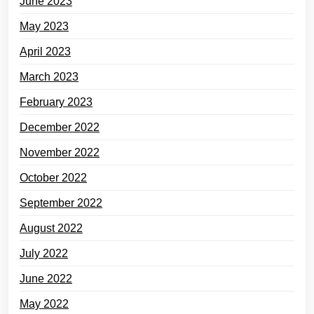
June 2023
May 2023
April 2023
March 2023
February 2023
December 2022
November 2022
October 2022
September 2022
August 2022
July 2022
June 2022
May 2022