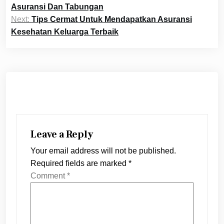
navigation
Asuransi Dan Tabungan
Next:
Tips Cermat Untuk Mendapatkan Asuransi
Kesehatan Keluarga Terbaik
Leave a Reply
Your email address will not be published.
Required fields are marked
*
Comment
*