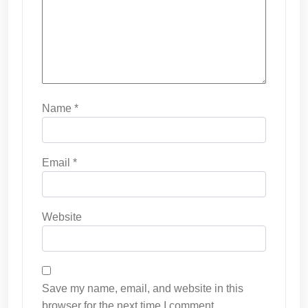
Name
*
Email
*
Website
Save my name, email, and website in this
browser for the next time I comment.