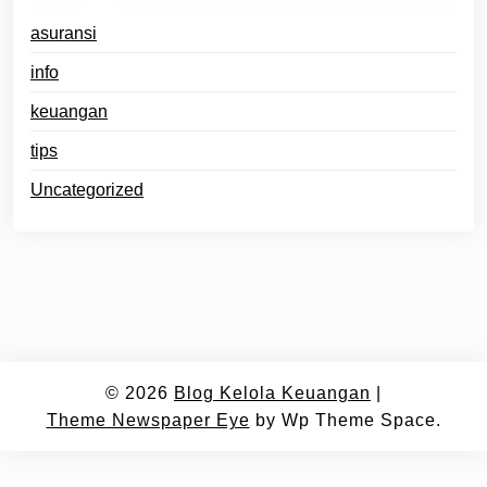
asuransi
info
keuangan
tips
Uncategorized
© 2026
Blog Kelola Keuangan
|
Theme Newspaper Eye
by Wp Theme Space.