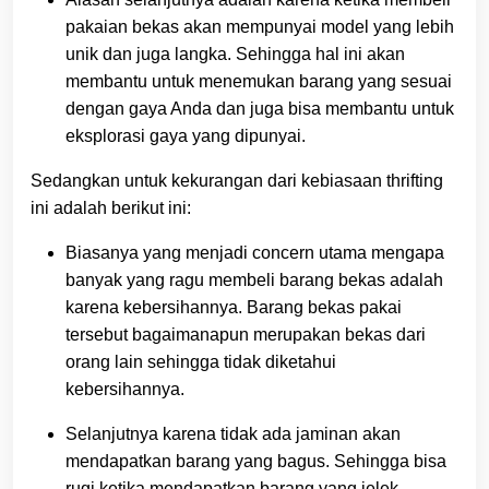
pakaian bekas akan mempunyai model yang lebih
unik dan juga langka. Sehingga hal ini akan
membantu untuk menemukan barang yang sesuai
dengan gaya Anda dan juga bisa membantu untuk
eksplorasi gaya yang dipunyai.
Sedangkan untuk kekurangan dari kebiasaan thrifting
ini adalah berikut ini:
Biasanya yang menjadi concern utama mengapa
banyak yang ragu membeli barang bekas adalah
karena kebersihannya. Barang bekas pakai
tersebut bagaimanapun merupakan bekas dari
orang lain sehingga tidak diketahui
kebersihannya.
Selanjutnya karena tidak ada jaminan akan
mendapatkan barang yang bagus. Sehingga bisa
rugi ketika mendapatkan barang yang jelek.