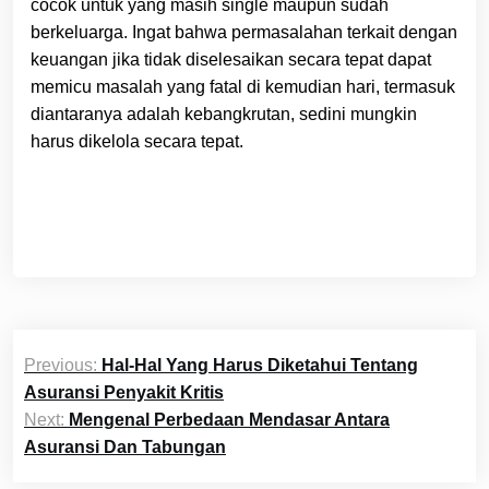
cocok untuk yang masih single maupun sudah
berkeluarga. Ingat bahwa permasalahan terkait dengan
keuangan jika tidak diselesaikan secara tepat dapat
memicu masalah yang fatal di kemudian hari, termasuk
diantaranya adalah kebangkrutan, sedini mungkin
harus dikelola secara tepat.
Post
Previous:
Hal-Hal Yang Harus Diketahui Tentang
navigation
Asuransi Penyakit Kritis
Next:
Mengenal Perbedaan Mendasar Antara
Asuransi Dan Tabungan