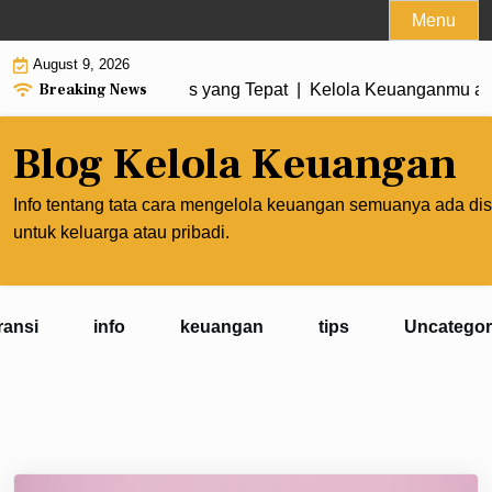
Skip
Menu
to
August 9, 2026
content
Breaking News
n Membuat Prioritas yang Tepat |
Kelola Keuanganmu agar Pe
Blog Kelola Keuangan
Info tentang tata cara mengelola keuangan semuanya ada dis
untuk keluarga atau pribadi.
ransi
info
keuangan
tips
Uncategor