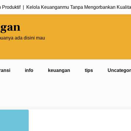
uktif |
Kelola Keuanganmu Tanpa Mengorbankan Kualitas Hi
ngan
muanya ada disini mau
ransi
info
keuangan
tips
Uncategor