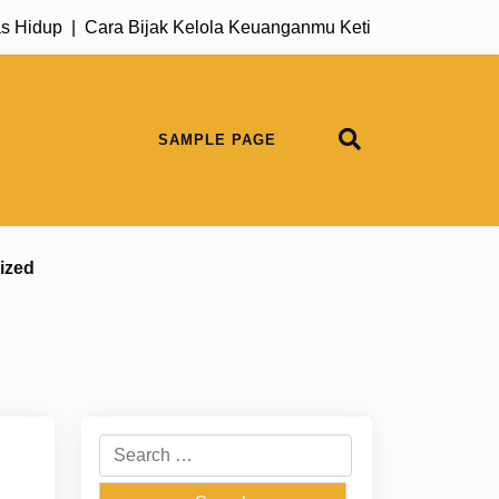
dup |
Cara Bijak Kelola Keuanganmu Ketika Pengeluaran Be
SAMPLE PAGE
ized
Search
for: