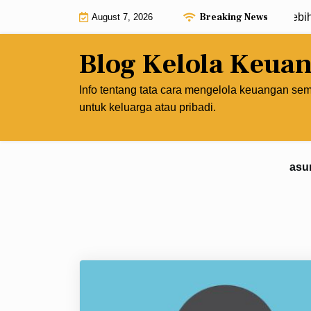
Skip
Breaking News
Kelola Keuanganmu agar Penghasilan Lebih Prod
August 7, 2026
to
content
Blog Kelola Keua
Info tentang tata cara mengelola keuangan se
untuk keluarga atau pribadi.
asu