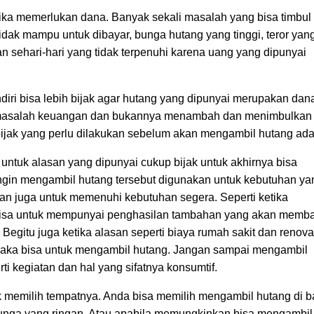
ika memerlukan dana. Banyak sekali masalah yang bisa timbul
idak mampu untuk dibayar, bunga hutang yang tinggi, teror yan
han sehari-hari yang tidak terpenuhi karena uang yang dipunyai
iri bisa lebih bijak agar hutang yang dipunyai merupakan dan
 masalah keuangan dan bukannya menambah dan menimbulkan
jak yang perlu dilakukan sebelum akan mengambil hutang ada
untuk alasan yang dipunyai cukup bijak untuk akhirnya bisa
ngin mengambil hutang tersebut digunakan untuk kebutuhan ya
an juga untuk memenuhi kebutuhan segera. Seperti ketika
bisa untuk mempunyai penghasilan tambahan yang akan memb
gitu juga ketika alasan seperti biaya rumah sakit dan renova
aka bisa untuk mengambil hutang. Jangan sampai mengambil
ti kegiatan dan hal yang sifatnya konsumtif.
k memilih tempatnya. Anda bisa memilih mengambil hutang di 
nga yang ringan. Atau apabila memungkinkan bisa mengambil