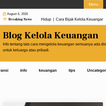
Skip
Menu
to
August 6, 2026
content
Breaking News
gorbankan Kualitas Hidup |
Cara Bijak Kelola Keuanganmu K
Blog Kelola Keuangan
Info tentang tata cara mengelola keuangan semuanya ada dis
untuk keluarga atau pribadi.
ransi
info
keuangan
tips
Uncategor