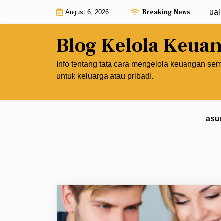
Skip
Breaking News
Kelola Keuanganmu Tanpa Mengorbankan Kualitas 
August 6, 2026
to
content
Blog Kelola Keua
Info tentang tata cara mengelola keuangan se
untuk keluarga atau pribadi.
asu