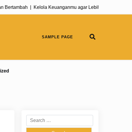
ertambah |
Kelola Keuanganmu agar Lebih Mudah Menyusun Pr
SAMPLE PAGE
ized
Search
for: