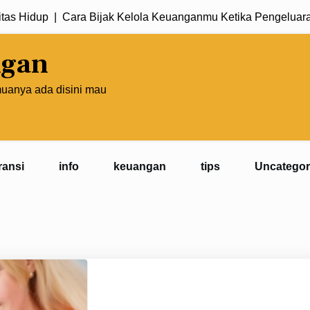
Hidup |
Cara Bijak Kelola Keuanganmu Ketika Pengeluaran B
ngan
muanya ada disini mau
ransi
info
keuangan
tips
Uncategor