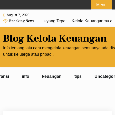
Skip
Menu
to
August 7, 2026
content
Breaking News
n Membuat Prioritas yang Tepat |
Kelola Keuanganmu agar P
Blog Kelola Keuangan
Info tentang tata cara mengelola keuangan semuanya ada dis
untuk keluarga atau pribadi.
ransi
info
keuangan
tips
Uncategor