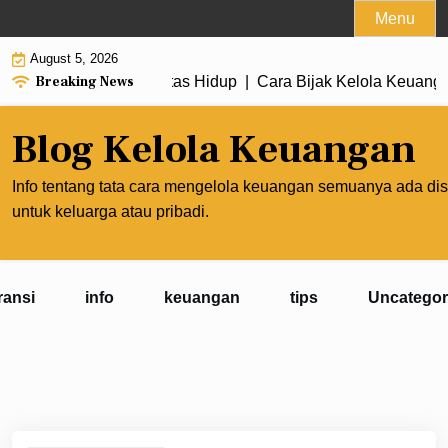
Skip
Menu
to
August 5, 2026
content
Breaking News
Mengorbankan Kualitas Hidup |
Cara Bijak Kelola Keuanganm
Blog Kelola Keuangan
Info tentang tata cara mengelola keuangan semuanya ada dis
untuk keluarga atau pribadi.
ransi
info
keuangan
tips
Uncategor