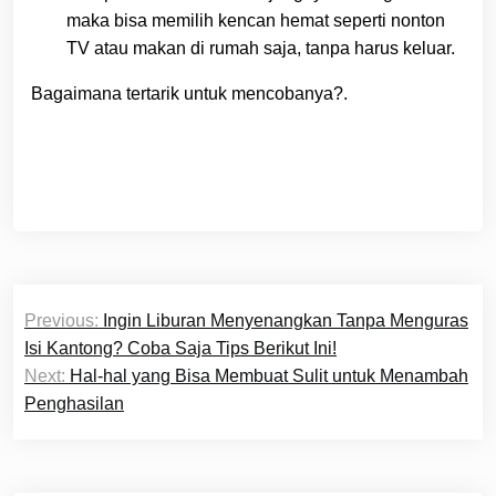
maka bisa memilih kencan hemat seperti nonton
TV atau makan di rumah saja, tanpa harus keluar.
Bagaimana tertarik untuk mencobanya?.
Post
Previous:
Ingin Liburan Menyenangkan Tanpa Menguras
navigation
Isi Kantong? Coba Saja Tips Berikut Ini!
Next:
Hal-hal yang Bisa Membuat Sulit untuk Menambah
Penghasilan