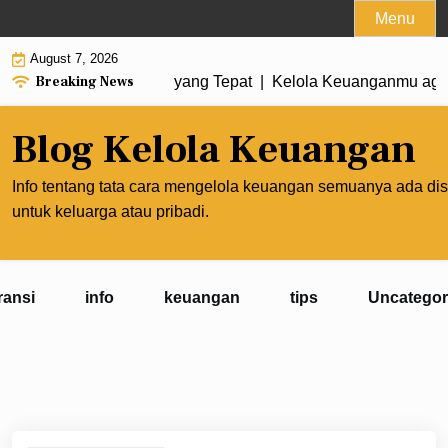
Skip
Menu
to
August 7, 2026
content
Breaking News
 Membuat Prioritas yang Tepat |
Kelola Keuanganmu agar Pe
Blog Kelola Keuangan
Info tentang tata cara mengelola keuangan semuanya ada dis
untuk keluarga atau pribadi.
ransi
info
keuangan
tips
Uncategor