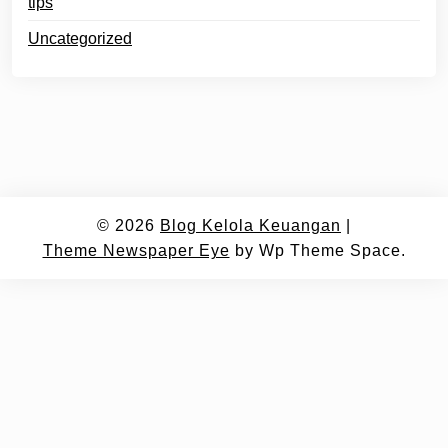
tips
Uncategorized
© 2026
Blog Kelola Keuangan
|
Theme Newspaper Eye
by Wp Theme Space.