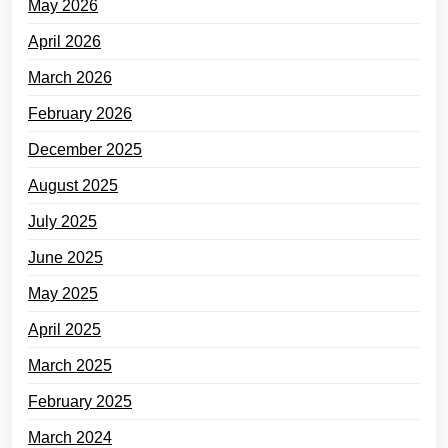
May 2026
April 2026
March 2026
February 2026
December 2025
August 2025
July 2025
June 2025
May 2025
April 2025
March 2025
February 2025
March 2024