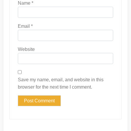
Name
*
Email
*
Website
Save my name, email, and website in this
browser for the next time I comment.