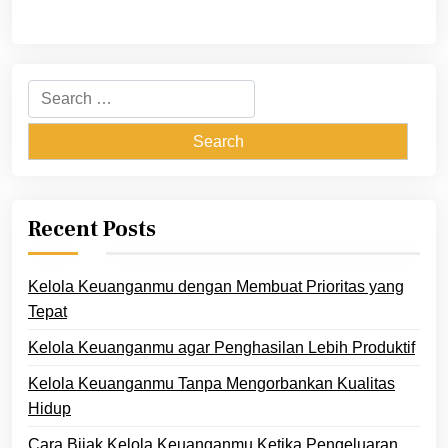
Search
for:
Recent Posts
Kelola Keuanganmu dengan Membuat Prioritas yang
Tepat
Kelola Keuanganmu agar Penghasilan Lebih Produktif
Kelola Keuanganmu Tanpa Mengorbankan Kualitas
Hidup
Cara Bijak Kelola Keuanganmu Ketika Pengeluaran