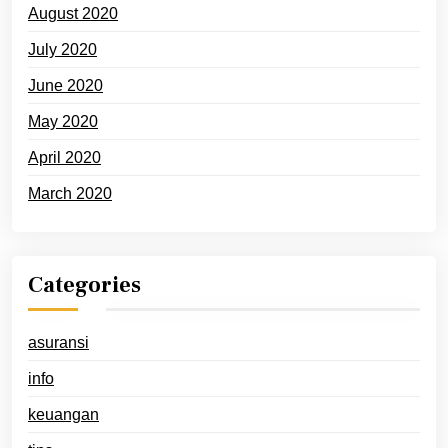
August 2020
July 2020
June 2020
May 2020
April 2020
March 2020
Categories
asuransi
info
keuangan