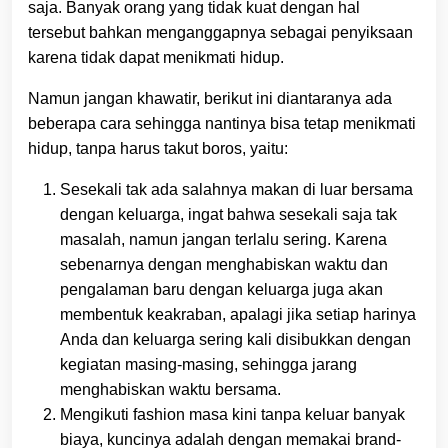
saja. Banyak orang yang tidak kuat dengan hal
tersebut bahkan menganggapnya sebagai penyiksaan
karena tidak dapat menikmati hidup.
Namun jangan khawatir, berikut ini diantaranya ada
beberapa cara sehingga nantinya bisa tetap menikmati
hidup, tanpa harus takut boros, yaitu:
Sesekali tak ada salahnya makan di luar bersama
dengan keluarga, ingat bahwa sesekali saja tak
masalah, namun jangan terlalu sering. Karena
sebenarnya dengan menghabiskan waktu dan
pengalaman baru dengan keluarga juga akan
membentuk keakraban, apalagi jika setiap harinya
Anda dan keluarga sering kali disibukkan dengan
kegiatan masing-masing, sehingga jarang
menghabiskan waktu bersama.
Mengikuti fashion masa kini tanpa keluar banyak
biaya, kuncinya adalah dengan memakai brand-