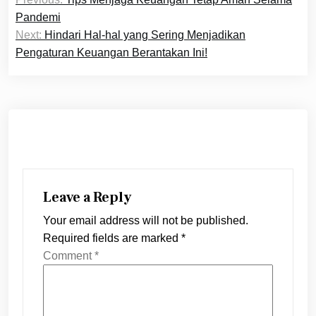
navigation
Pandemi
Next:
Hindari Hal-hal yang Sering Menjadikan
Pengaturan Keuangan Berantakan Ini!
Leave a Reply
Your email address will not be published.
Required fields are marked
*
Comment
*