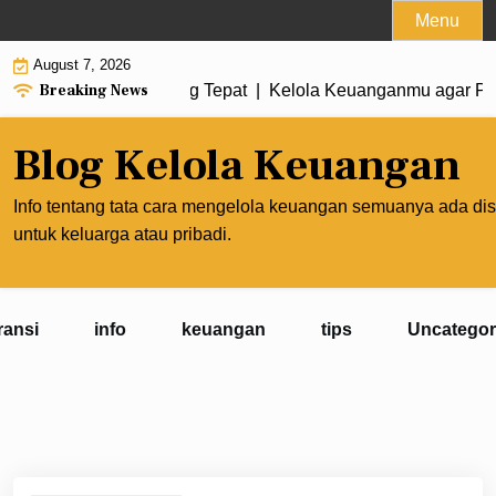
Skip
Menu
to
August 7, 2026
content
Breaking News
mbuat Prioritas yang Tepat |
Kelola Keuanganmu agar Pengha
Blog Kelola Keuangan
Info tentang tata cara mengelola keuangan semuanya ada dis
untuk keluarga atau pribadi.
ransi
info
keuangan
tips
Uncategor