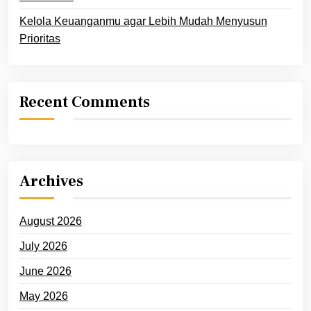
Kelola Keuanganmu agar Lebih Mudah Menyusun
Prioritas
Recent Comments
Archives
August 2026
July 2026
June 2026
May 2026