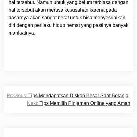
hal tersebut. Namun untuk yang belum terbiasa dengan
hal tersebut akan merasa kesusahan karena pada
dasarnya akan sangat berat untuk bisa menyesuaikan
diri dengan perilaku hidup hemat yang pastinya banyak
manfaatnya.
Post
Previous:
Tips Mendapatkan Diskon Besar Saat Belanja
navigation
Next:
Tips Memilih Pinjaman Online yang Aman