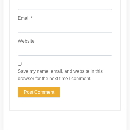
Email
*
Website
Save my name, email, and website in this
browser for the next time I comment.