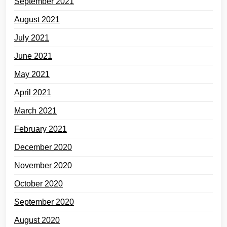
September 2021
August 2021
July 2021
June 2021
May 2021
April 2021
March 2021
February 2021
December 2020
November 2020
October 2020
September 2020
August 2020