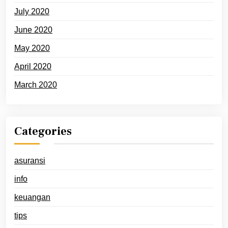
July 2020
June 2020
May 2020
April 2020
March 2020
Categories
asuransi
info
keuangan
tips