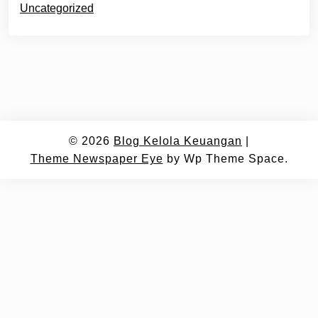
Uncategorized
© 2026
Blog Kelola Keuangan
|
Theme Newspaper Eye
by Wp Theme Space.