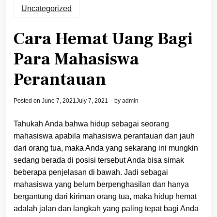
Uncategorized
Cara Hemat Uang Bagi
Para Mahasiswa
Perantauan
Posted on
June 7, 2021
July 7, 2021
by
admin
Tahukah Anda bahwa hidup sebagai seorang
mahasiswa apabila mahasiswa perantauan dan jauh
dari orang tua, maka Anda yang sekarang ini mungkin
sedang berada di posisi tersebut Anda bisa simak
beberapa penjelasan di bawah. Jadi sebagai
mahasiswa yang belum berpenghasilan dan hanya
bergantung dari kiriman orang tua, maka hidup hemat
adalah jalan dan langkah yang paling tepat bagi Anda