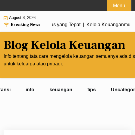
Skip
Menu
to
August 8, 2026
content
Breaking News
an Membuat Prioritas yang Tepat |
Kelola Keuanganmu agar 
Blog Kelola Keuangan
Info tentang tata cara mengelola keuangan semuanya ada dis
untuk keluarga atau pribadi.
ransi
info
keuangan
tips
Uncategor