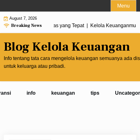
Skip
Menu
to
August 7, 2026
content
Breaking News
gan Membuat Prioritas yang Tepat |
Kelola Keuanganmu agar 
Blog Kelola Keuangan
Info tentang tata cara mengelola keuangan semuanya ada dis
untuk keluarga atau pribadi.
ransi
info
keuangan
tips
Uncategor