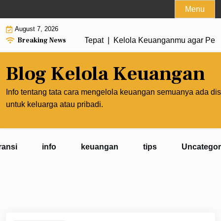
Skip
Menu
to
August 7, 2026
content
Breaking News
uat Prioritas yang Tepat |
Kelola Keuanganmu agar Penghasi
Blog Kelola Keuangan
Info tentang tata cara mengelola keuangan semuanya ada dis
untuk keluarga atau pribadi.
ransi
info
keuangan
tips
Uncategor