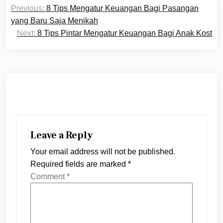
Post
Previous:
8 Tips Mengatur Keuangan Bagi Pasangan
navigation
yang Baru Saja Menikah
Next:
8 Tips Pintar Mengatur Keuangan Bagi Anak Kost
Leave a Reply
Your email address will not be published.
Required fields are marked
*
Comment
*