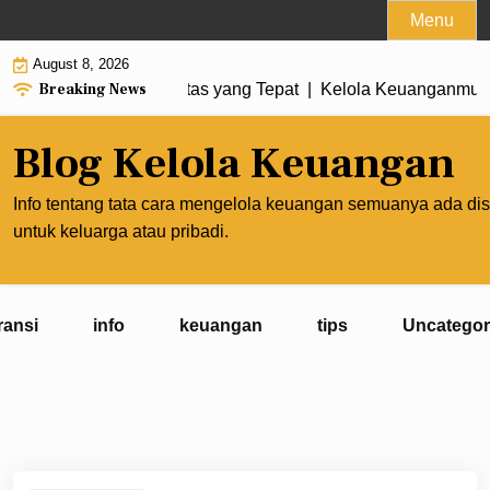
Skip
Menu
to
August 8, 2026
content
Breaking News
ngan Membuat Prioritas yang Tepat |
Kelola Keuanganmu agar
Blog Kelola Keuangan
Info tentang tata cara mengelola keuangan semuanya ada dis
untuk keluarga atau pribadi.
ransi
info
keuangan
tips
Uncategor