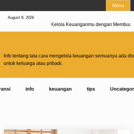
Skip
Menu
to
August 8, 2026
content
Breaking News
Kelola Keuanganmu dengan Membuat Pr
Blog Kelola Keuangan
Info tentang tata cara mengelola keuangan semuanya ada dis
untuk keluarga atau pribadi.
ransi
info
keuangan
tips
Uncategor