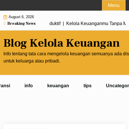
Skip
Menu
to
August 6, 2026
content
Breaking News
nghasilan Lebih Produktif |
Kelola Keuanganmu Tanpa Mengo
Blog Kelola Keuangan
Info tentang tata cara mengelola keuangan semuanya ada dis
untuk keluarga atau pribadi.
ransi
info
keuangan
tips
Uncategor